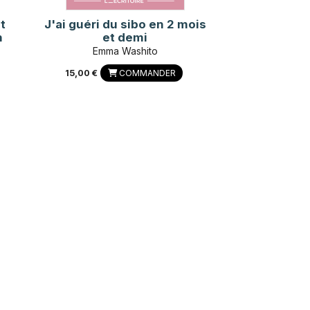
t
J'ai guéri du sibo en 2 mois
n
et demi
Emma Washito
15,00 €
COMMANDER