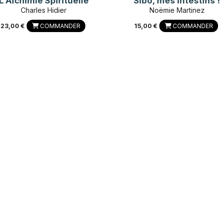
L'Alchimie Spirituelle
Sibo, mes intestins !
Charles Hidier
Noëmie Martinez
23,00 €
COMMANDER
15,00 €
COMMANDER