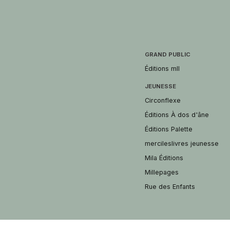
GRAND PUBLIC
Éditions mll
JEUNESSE
Circonflexe
Éditions À dos d'âne
Éditions Palette
mercileslivres jeunesse
Mila Éditions
Millepages
Rue des Enfants