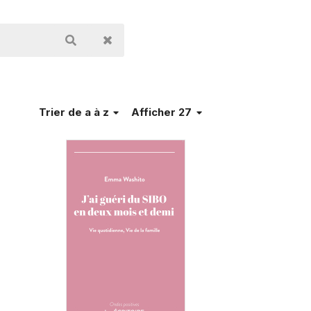
Trier
de a à z
Afficher 27