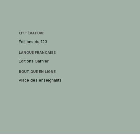
LITTÉRATURE
Éditions du 123
LANGUE FRANÇAISE
Éditions Garnier
BOUTIQUE EN LIGNE
Place des enseignants