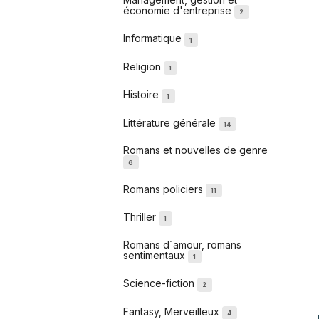
économie d'entreprise
2
Informatique
1
Religion
1
Histoire
1
Littérature générale
14
Romans et nouvelles de genre
6
Romans policiers
11
Thriller
1
Romans d´amour, romans
sentimentaux
1
Science-fiction
2
Fantasy, Merveilleux
4