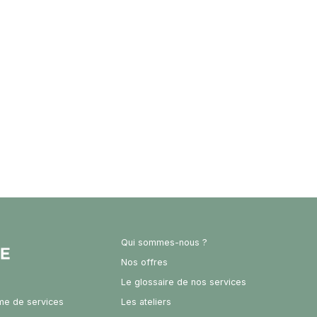
Qui sommes-nous ?
Nos offres
Le glossaire de nos services
rme de services
Les ateliers