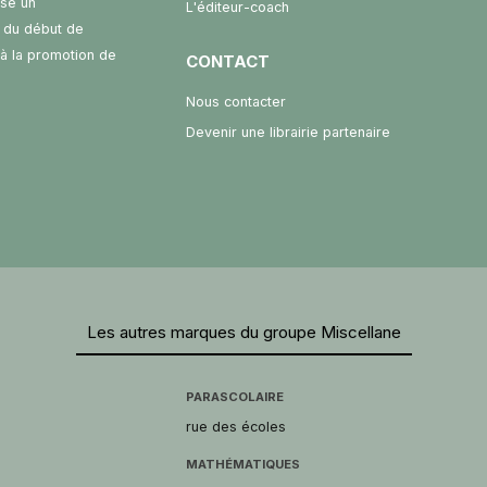
ose un
L'éditeur-coach
 du début de
t à la promotion de
CONTACT
Nous contacter
Devenir une librairie partenaire
Les autres marques du groupe Miscellane
PARASCOLAIRE
rue des écoles
MATHÉMATIQUES