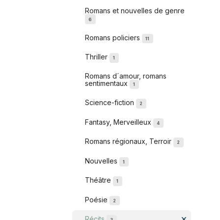
Romans et nouvelles de genre
6
Romans policiers
11
Thriller
1
Romans d´amour, romans
sentimentaux
1
Science-fiction
2
Fantasy, Merveilleux
4
Romans régionaux, Terroir
2
Nouvelles
1
Théâtre
1
Poésie
2
Récits
3