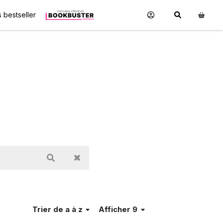
 bestseller
Trier
de a à z
Afficher 9