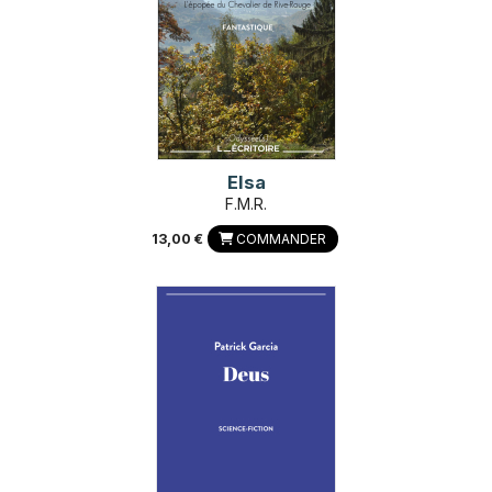
Elsa
F.M.R.
13,00 €
COMMANDER