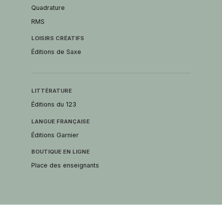
Quadrature
RMS
LOISIRS CRÉATIFS
Éditions de Saxe
LITTÉRATURE
Éditions du 123
LANGUE FRANÇAISE
Éditions Garnier
BOUTIQUE EN LIGNE
Place des enseignants