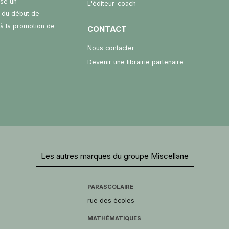
ose un
L'éditeur-coach
 du début de
t à la promotion de
CONTACT
Nous contacter
Devenir une librairie partenaire
Les autres marques du groupe Miscellane
PARASCOLAIRE
rue des écoles
MATHÉMATIQUES