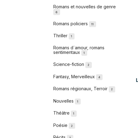
Romans et nouvelles de genre
6
Romans policiers
11
Thriller
1
Romans d´amour, romans
sentimentaux
1
Science-fiction
2
Fantasy, Merveilleux
4
Romans régionaux, Terroir
2
Nouvelles
1
Théâtre
1
Poésie
2
Récits
3