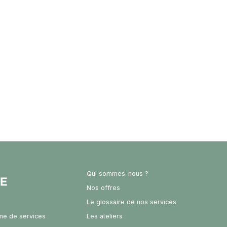
Qui sommes-nous ?
Nos offres
Le glossaire de nos services
rme de services
Les ateliers