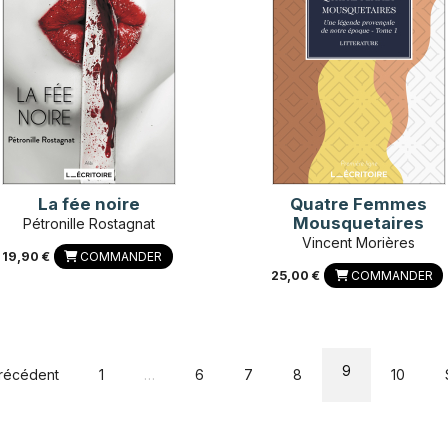
La fée noire
Quatre Femmes
Mousquetaires
Pétronille Rostagnat
Vincent Morières
19,90 €
COMMANDER
25,00 €
COMMANDER
9
récédent
1
…
6
7
8
10