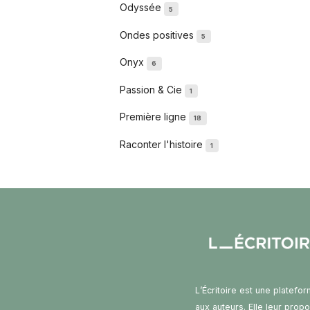
Odyssée
5
Ondes positives
5
Onyx
6
Passion & Cie
1
Première ligne
18
Raconter l'histoire
1
L’Écritoire est une platefo
aux auteurs. Elle leur prop