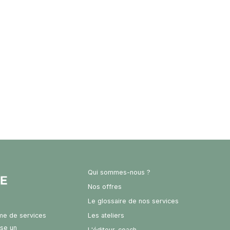
Qui sommes-nous ?
Nos offres
Le glossaire de nos services
rme de services
Les ateliers
ose un
L'éditeur-coach