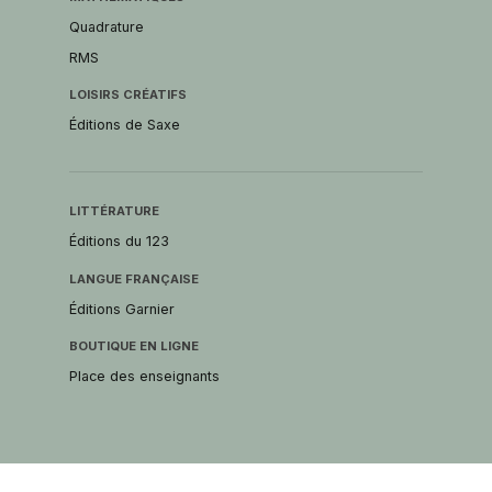
Quadrature
RMS
LOISIRS CRÉATIFS
Éditions de Saxe
LITTÉRATURE
Éditions du 123
LANGUE FRANÇAISE
Éditions Garnier
BOUTIQUE EN LIGNE
Place des enseignants