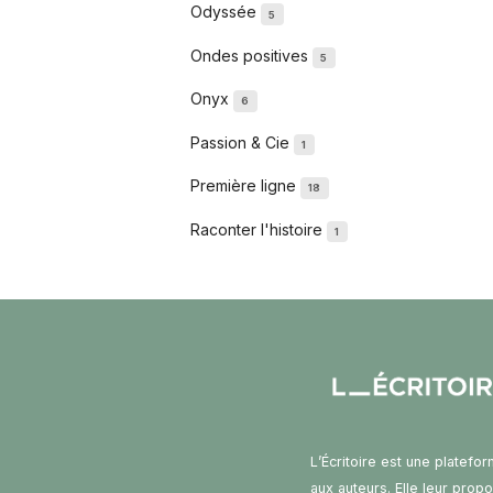
Odyssée
5
Ondes positives
5
Onyx
6
Passion & Cie
1
Première ligne
18
Raconter l'histoire
1
L’Écritoire est une platefo
aux auteurs. Elle leur prop