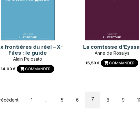
x frontières du réel – X-
La comtesse d'Eyssa
Files : le guide
Anne de Rosalys
Alain Pelosato
15,50 €
COMMANDER
14,00 €
COMMANDER
7
récédent
1
…
5
6
8
9
1