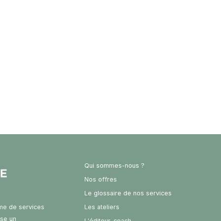
Qui sommes-nous ?
Nos offres
Le glossaire de nos services
rme de services
Les ateliers
ose un
L'éditeur-coach