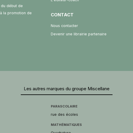
 du début de
t à la promotion de
CONTACT
Nous contacter
Devenir une librairie partenaire
Les autres marques du groupe Miscellane
PARASCOLAIRE
rue des écoles
MATHÉMATIQUES
Quadrature