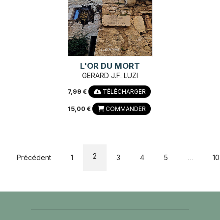
L'OR DU MORT
GERARD J.F. LUZI
7,99 €
TÉLÉCHARGER
15,00 €
COMMANDER
2
Précédent
1
3
4
5
…
10