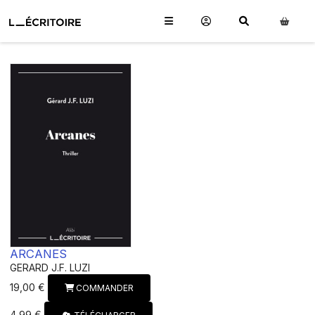
ARCANES
GERARD J.F. LUZI
19,00 €
COMMANDER
4,99 €