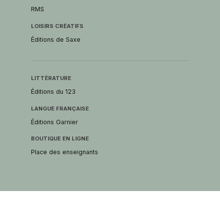
RMS
LOISIRS CRÉATIFS
Éditions de Saxe
LITTÉRATURE
Éditions du 123
LANGUE FRANÇAISE
Éditions Garnier
BOUTIQUE EN LIGNE
Place des enseignants