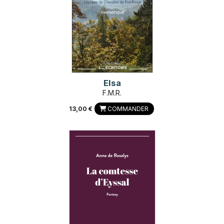
Elsa
F.M.R.
13,00 €
COMMANDER