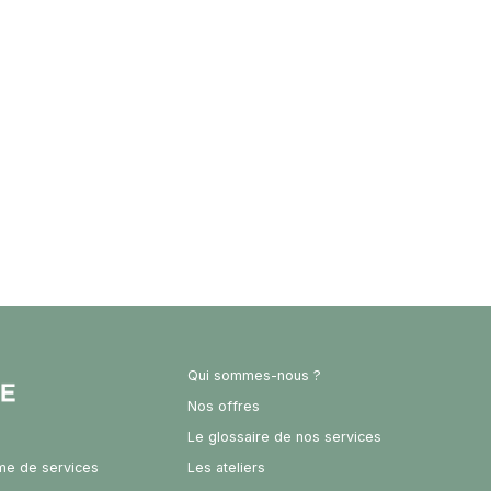
Qui sommes-nous ?
Nos offres
Le glossaire de nos services
rme de services
Les ateliers