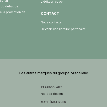
ose un
L'éditeur-coach
 du début de
t à la promotion de
CONTACT
Nous contacter
Devenir une librairie partenaire
Les autres marques du groupe Miscellane
PARASCOLAIRE
rue des écoles
MATHÉMATIQUES