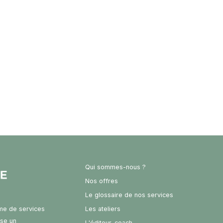
Qui sommes-nous ?
Nos offres
Le glossaire de nos services
rme de services
Les ateliers
ose un
L'éditeur-coach