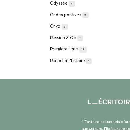
Odyssée
5
Ondes positives
5
Onyx
6
Passion & Cie
1
Première ligne
18
Raconter l'histoire
1
L’Écritoire est une platefo
aux auteurs. Elle leur prop