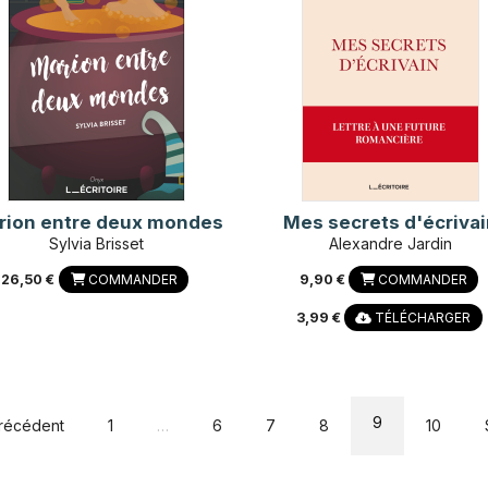
rion entre deux mondes
Mes secrets d'écriva
Sylvia Brisset
Alexandre Jardin
26,50 €
COMMANDER
9,90 €
COMMANDER
3,99 €
TÉLÉCHARGER
9
récédent
1
…
6
7
8
10