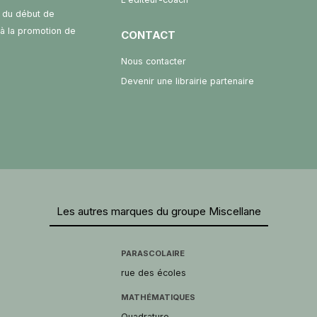
 du début de
t à la promotion de
CONTACT
Nous contacter
Devenir une librairie partenaire
Les autres marques du groupe Miscellane
PARASCOLAIRE
rue des écoles
MATHÉMATIQUES
Quadrature