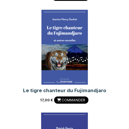
Le tigre chanteur du Fujimandjaro
17,00 €
COMMANDER