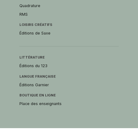
Quadrature
RMS
LOISIRS CRÉATIFS
Éditions de Saxe
LITTÉRATURE
Éditions du 123
LANGUE FRANÇAISE
Éditions Garnier
BOUTIQUE EN LIGNE
Place des enseignants