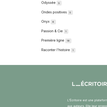
Odyssée
5
Ondes positives
5
Onyx
6
Passion & Cie
1
Première ligne
18
Raconter l'histoire
1
L’Écritoire est une platefo
aux auteurs. Elle leur prop