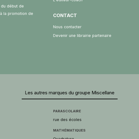
 du début de
t à la promotion de
CONTACT
Nous contacter
Devenir une librairie partenaire
Les autres marques du groupe Miscellane
PARASCOLAIRE
rue des écoles
MATHÉMATIQUES
Quadrature