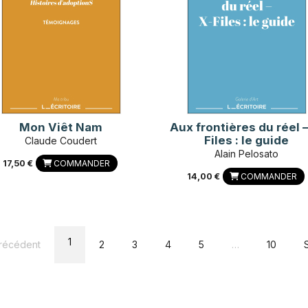
Mon Viêt Nam
Aux frontières du réel –
Files : le guide
Claude Coudert
Alain Pelosato
17,50 €
COMMANDER
14,00 €
COMMANDER
1
récédent
2
3
4
5
…
10