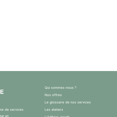
Qui sommes-nous ?
Nos offres
Le glossaire de nos services
rme de services
Les ateliers
ose un
L'éditeur-coach